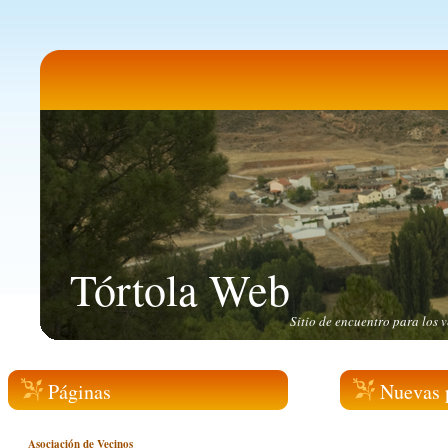
Tórtola Web
Sitio de encuentro para los v
Páginas
Nuevas 
Asociación de Vecinos