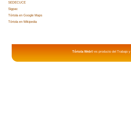
SEDECUCE
Sigpac
Tórtola en Google Maps
Tórtola en Wikipedia
Tórtola Web©
es producto del Trabajo y 