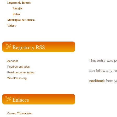
Lugares de Interés
Parajes
Rutas
Municipios de Cuenca
Videos
Registro y RSS
This entry was p
Acceder
Feed de entradas
can follow any r
Feed de comentarios
WordPress.org
trackback
from yo
Enlaces
Correo Tórtola Web