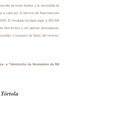
nsulta de estos fondos y la necesidad de
vada a cabo por el Servicio de Reproducción
005. El resultado ha dado lugar a 350.000
 fácil lectura y sin apenas abreviaturas;
svaídas o traspaso de tintas del reverso.
nca a “Veintiocho de Noviembre de Mil
 Tórtola