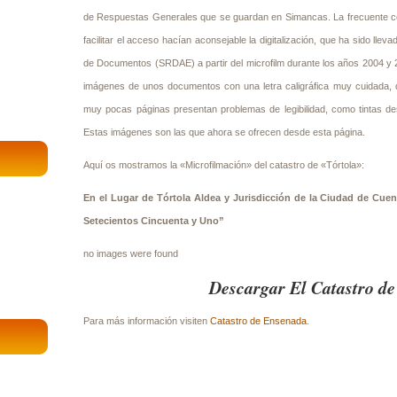
de Respuestas Generales que se guardan en Simancas. La frecuente co
facilitar el acceso hacían aconsejable la digitalización, que ha sido lle
de Documentos (SRDAE) a partir del microfilm durante los años 2004 y 2
imágenes de unos documentos con una letra caligráfica muy cuidada, de
muy pocas páginas presentan problemas de legibilidad, como tintas de
Estas imágenes son las que ahora se ofrecen desde esta página.
Aquí os mostramos la «Microfilmación» del catastro de «Tórtola»:
En el Lugar de Tórtola Aldea y Jurisdicción de la Ciudad de Cue
Setecientos Cincuenta y Uno”
no images were found
Descargar El Catastro de
Para más información visiten
Catastro de Ensenada
.