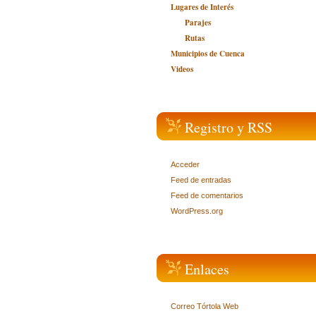
Lugares de Interés
Parajes
Rutas
Municipios de Cuenca
Videos
Registro y RSS
Acceder
Feed de entradas
Feed de comentarios
WordPress.org
Enlaces
Correo Tórtola Web