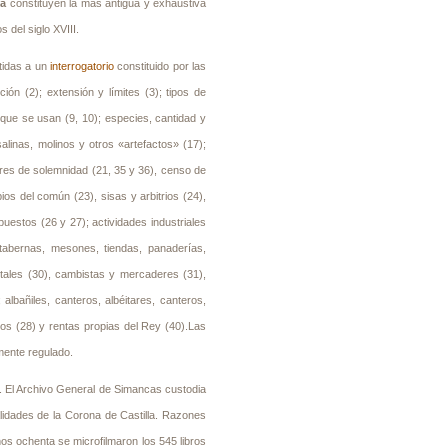
da
constituyen la más antigua y exhaustiva
 del siglo XVIII.
tidas a un
interrogatorio
constituido por las
ión (2); extensión y límites (3); tipos de
d que se usan (9, 10); especies, cantidad y
salinas, molinos y otros «artefactos» (17);
bres de solemnidad (21, 35 y 36), censo de
ios del común (23), sisas y arbitrios (24),
uestos (26 y 27); actividades industriales
 tabernas, mesones, tiendas, panaderías,
itales (30), cambistas y mercaderes (31),
 albañiles, canteros, albéitares, canteros,
os (28) y rentas propias del Rey (40).Las
ente regulado.
. El Archivo General de Simancas custodia
lidades de la Corona de Castilla. Razones
ños ochenta se microfilmaron los 545 libros