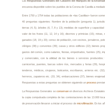
Las
Respuestas Generales del Catastro del Marqués de la Ensena
encuesta disponible sobre los pueblos de la Corona de Castilla a mediados
Entre 1750 y 1754 todas las poblaciones de «las Castillas» fueron some
40 preguntas siguientes: Nombre de la población (pregunta 1); jurisdicc
tierras (4, 5); árboles (6, 7, 8 y 13); medidas de superficie y capacida
valor de los frutos (11, 12, 14 y 16); diezmos y primicias (15); minas, 
ganados (18, 19 y 20); censo de población, con vecinos, jornaleros, po
clérigos (38) y conventos (39); casas y otros edificios (22); bienes prop
gastos del común, como salarios, fiestas, empedrados, fuentes (25), imp
y comerciales, con la utilidad de los bienes o servicios producidos:
carnicerías, puentes, barcas sobre ríos, mercados y ferias (29), hosp
tenderos, médicos, cirujanos, boticarios, escribanos, arrieros etc. (32);
herreros, zapateros etc. (33, 34); embarcaciones (37); bienes enajenad
Respuestas a estas preguntas se obtienen siguiendo un
proceso
previam
La Respuestas Generales se
conservan
en diversos Archivos Estatales
la copia compulsada completa de las contestaciones de las 13.000 loca
de preservación llevaron a iniciar el proceso de
microfilmación
. En los a