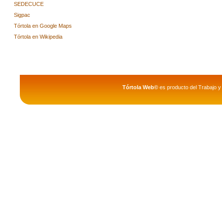
SEDECUCE
Sigpac
Tórtola en Google Maps
Tórtola en Wikipedia
Tórtola Web©
es producto del Trabajo y 