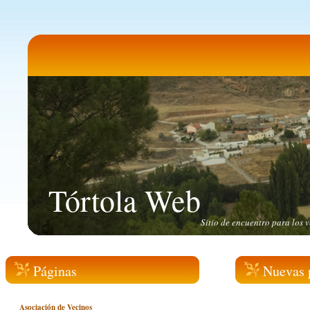
Tórtola Web
Sitio de encuentro para los v
Páginas
Nuevas 
Asociación de Vecinos