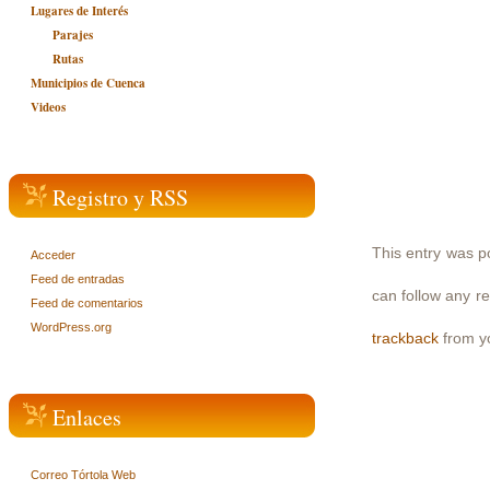
Lugares de Interés
Parajes
Rutas
Municipios de Cuenca
Videos
Registro y RSS
This entry was p
Acceder
Feed de entradas
can follow any r
Feed de comentarios
WordPress.org
trackback
from yo
Enlaces
Correo Tórtola Web