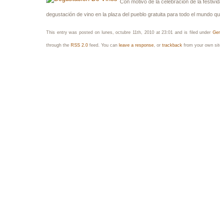
Con motivo de la celebración de la festivid
degustación de vino en la plaza del pueblo gratuita para todo el mundo qu
This entry was posted on lunes, octubre 11th, 2010 at 23:01 and is filed under
Gen
through the
RSS 2.0
feed. You can
leave a response
, or
trackback
from your own sit