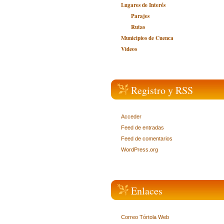
Lugares de Interés
Parajes
Rutas
Municipios de Cuenca
Videos
Registro y RSS
Acceder
Feed de entradas
Feed de comentarios
WordPress.org
Enlaces
Correo Tórtola Web