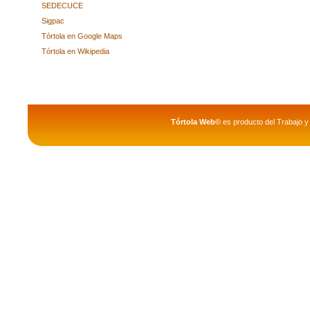
SEDECUCE
Sigpac
Tórtola en Google Maps
Tórtola en Wikipedia
Tórtola Web©
es producto del Trabajo y 