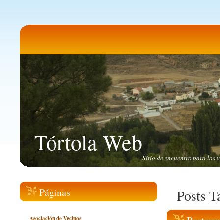
Tórtola Web
Sitio de encuentro para los v
Páginas
Posts T
Asociación de Vecinos