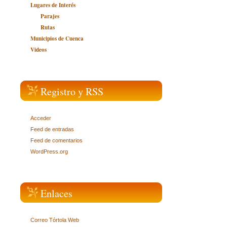
Lugares de Interés
Parajes
Rutas
Municipios de Cuenca
Videos
Registro y RSS
Acceder
Feed de entradas
Feed de comentarios
WordPress.org
Enlaces
Correo Tórtola Web